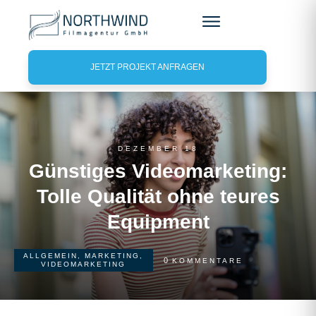
JETZT PROJEKT ANFRAGEN
DEZEMBER 18
Günstiges Videomarketing:
Tolle Qualität ohne teures
Equipment
ALLGEMEIN
,
MARKETING
,
0
KOMMENTARE
VIDEOMARKETING