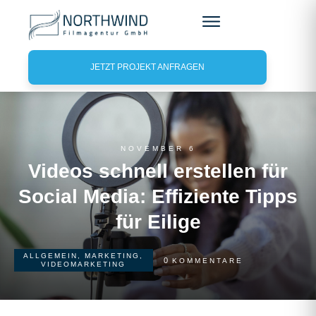
JETZT PROJEKT ANFRAGEN
NOVEMBER 6
Videos schnell erstellen für
Social Media: Effiziente Tipps
für Eilige
ALLGEMEIN
,
MARKETING
,
0
KOMMENTARE
VIDEOMARKETING